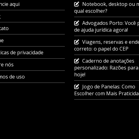
cie aqui
Notebook, desktop ou m
qual escolher?
g
Advogados Porto: Você 
tato
de ajuda jurídica agora!
me
Viagens, reservas e end
correto: o papel do CEP
ticas de privacidade
Caderno de anotações
re nós
personalizado: Razões para
hoje!
mos de uso
Jogo de Panelas: Como
Escolher com Mais Praticid