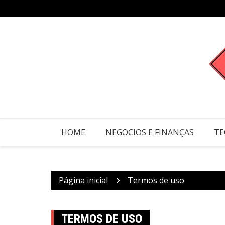
Ir
para
o
conteúdo
HOME
NEGOCIOS E FINANÇAS
TE
Página inicial
Termos de uso
TERMOS DE USO