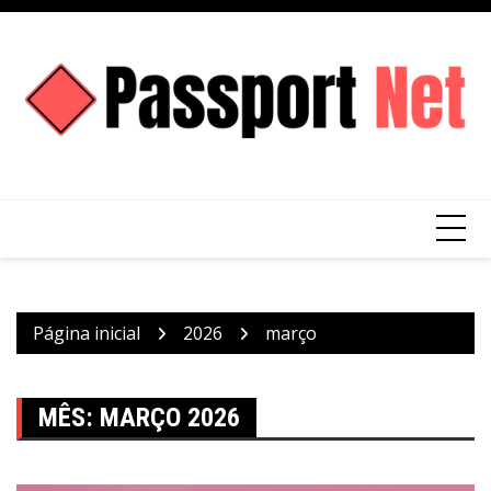
Ir
para
o
conteúdo
Página inicial
2026
março
MÊS:
MARÇO 2026