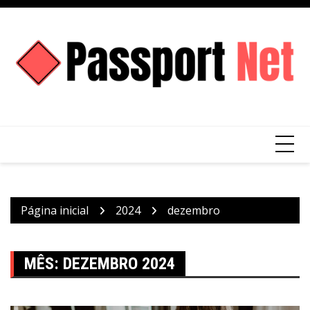
Ir
para
o
conteúdo
Página inicial
2024
dezembro
MÊS:
DEZEMBRO 2024