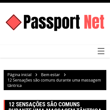
Ir
para
o
conteúdo
Página inicial
Bem estar
12 Sensações são comuns durante uma massagem
tântrica
12 SENSAÇÕES SÃO COMUNS