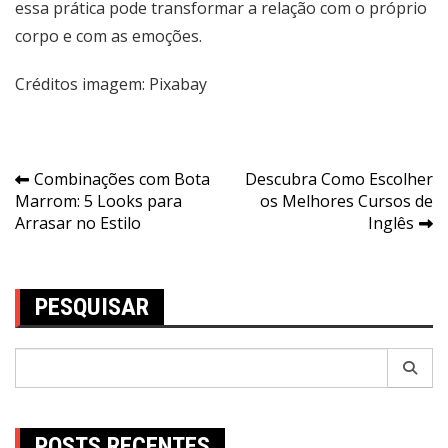
essa prática pode transformar a relação com o próprio
corpo e com as emoções.
Créditos imagem: Pixabay
Navegação
Combinações com Bota
Descubra Como Escolher
Marrom: 5 Looks para
os Melhores Cursos de
de
Arrasar no Estilo
Inglês
Post
PESQUISAR
Pesquisar
por:
POSTS RECENTES