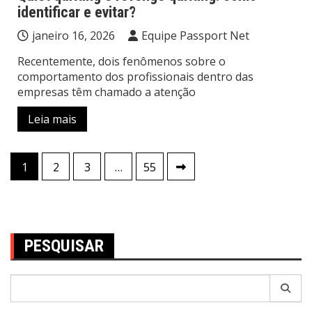
identificar e evitar?
janeiro 16, 2026
Equipe Passport Net
Recentemente, dois fenômenos sobre o
comportamento dos profissionais dentro das
empresas têm chamado a atenção
Leia mais
Navegação
1
2
3
…
55
por
posts
PESQUISAR
Pesquisar
por: