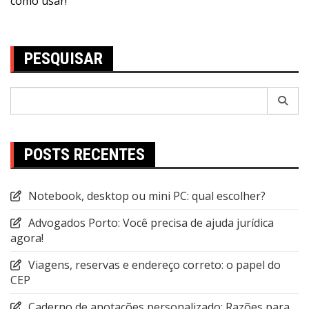
Post
como usar!
PESQUISAR
Pesquisar
por:
POSTS RECENTES
Notebook, desktop ou mini PC: qual escolher?
Advogados Porto: Você precisa de ajuda jurídica
agora!
Viagens, reservas e endereço correto: o papel do
CEP
Caderno de anotações personalizado: Razões para