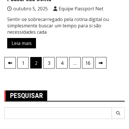
outubro 5, 2025
Equipe Passport Net
Sentir-se sobrecarregado pela rotina digital ou
simplesmente buscar um tempo para si são
necessidades cada
Leia mais
Navegação
1
2
3
4
…
16
por
posts
PESQUISAR
Pesquisar
por: