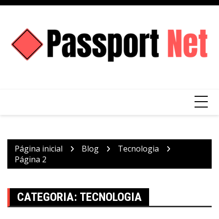
Ir
para
o
conteúdo
Página inicial
Blog
Tecnologia
Página 2
CATEGORIA:
TECNOLOGIA