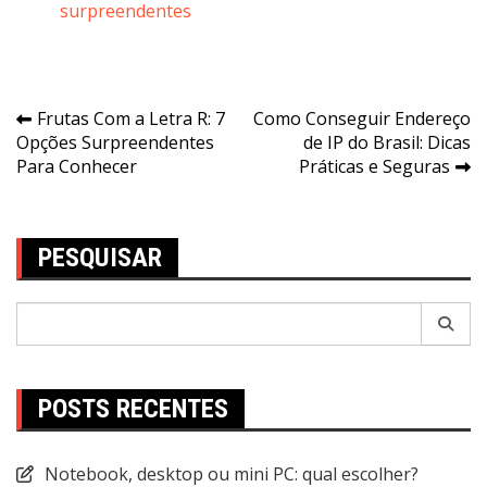
surpreendentes
Navegação
Frutas Com a Letra R: 7
Como Conseguir Endereço
Opções Surpreendentes
de IP do Brasil: Dicas
de
Para Conhecer
Práticas e Seguras
Post
PESQUISAR
Pesquisar
por:
POSTS RECENTES
Notebook, desktop ou mini PC: qual escolher?