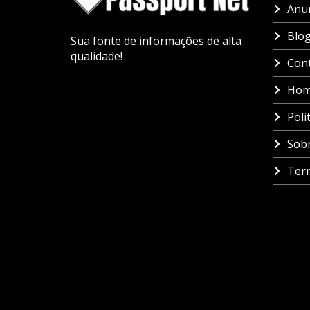
Anun
Blo
Sua fonte de informações de alta
qualidade!
Con
Ho
Poli
Sob
Ter