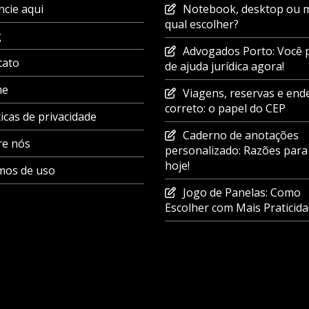
cie aqui
Notebook, desktop ou m
qual escolher?
g
Advogados Porto: Você 
tato
de ajuda jurídica agora!
me
Viagens, reservas e end
correto: o papel do CEP
ticas de privacidade
Caderno de anotações
re nós
personalizado: Razões para
hoje!
mos de uso
Jogo de Panelas: Como
Escolher com Mais Praticid