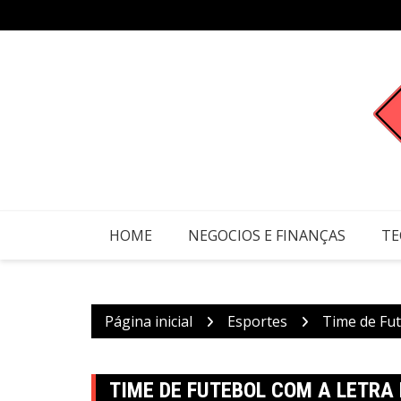
Ir
para
o
conteúdo
HOME
NEGOCIOS E FINANÇAS
TE
Página inicial
Esportes
Time de Fut
TIME DE FUTEBOL COM A LETRA