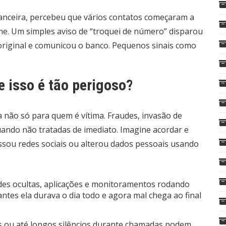
inanceira, percebeu que vários contatos começaram a
me. Um simples aviso de “troquei de número” disparou
 original e comunicou o banco. Pequenos sinais como
e isso é tão perigoso?
 não só para quem é vítima. Fraudes, invasão de
quando não tratadas de imediato. Imagine acordar e
sou redes sociais ou alterou dados pessoais usando
ades ocultas, aplicações e monitoramentos rodando
ntes ela durava o dia todo e agora mal chega ao final
os ou até longos silêncios durante chamadas podem