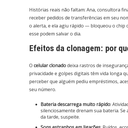
Histórias reais não faltam: Ana, consultora f
receber pedidos de transferências em seu no
o alerta, e ela agiu rápido — bloqueou o chip
esse podem salvar o dia.
Efeitos da clonagem: por qu
O
celular clonado
deixa rastros de insegurança
privacidade e golpes digitais têm vida longa 
perceber que alguém pediu empréstimos, aces
seu número.
Bateria descarrega muito rápido
: Ativid
silenciosamente drenam sua bateria. Se a
da tarde, suspeite.
Sons estranhos em ligações
: Ruídos, ec