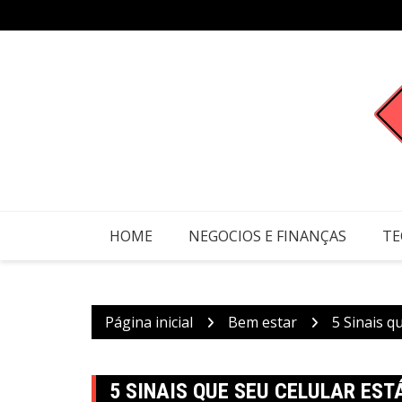
Ir
para
o
conteúdo
HOME
NEGOCIOS E FINANÇAS
TE
Página inicial
Bem estar
5 Sinais q
5 SINAIS QUE SEU CELULAR ES