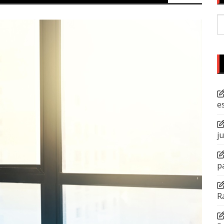
P
po
e
j
p
R