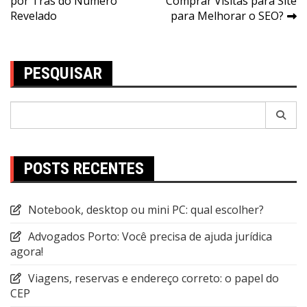
por Trás do Número
Comprar Visitas para Site
de
Revelado
para Melhorar o SEO?
Post
PESQUISAR
Pesquisar
por:
POSTS RECENTES
Notebook, desktop ou mini PC: qual escolher?
Advogados Porto: Você precisa de ajuda jurídica
agora!
Viagens, reservas e endereço correto: o papel do
CEP