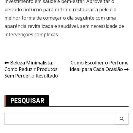
investimento em saúde e bem-estar. Aproveitar o
período noturno para nutrir e restaurar a pele é a
melhor forma de começar o dia seguinte com uma
aparência revitalizada e saudável, sem necessidade de
intervenções complexas.
Navegação
Beleza Minimalista:
Como Escolher o Perfume
Como Reduzir Produtos
Ideal para Cada Ocasião
de
Sem Perder o Resultado
Post
PESQUISAR
Pesquisar
por: