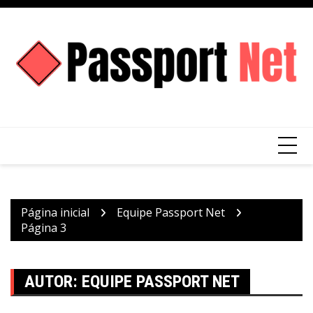
Ir
para
o
conteúdo
Página inicial
Equipe Passport Net
Página 3
AUTOR:
EQUIPE PASSPORT NET