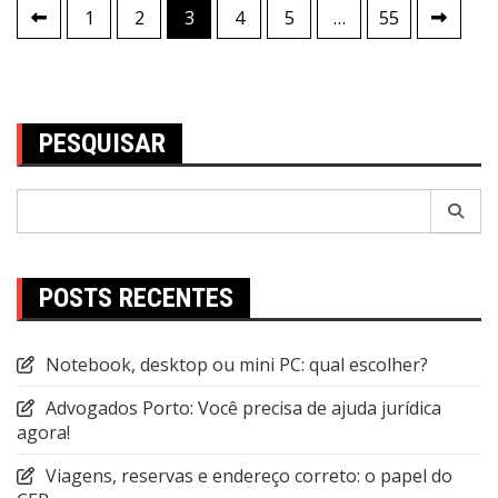
Navegação
1
2
3
4
5
…
55
por
posts
PESQUISAR
Pesquisar
por:
POSTS RECENTES
Notebook, desktop ou mini PC: qual escolher?
Advogados Porto: Você precisa de ajuda jurídica
agora!
Viagens, reservas e endereço correto: o papel do