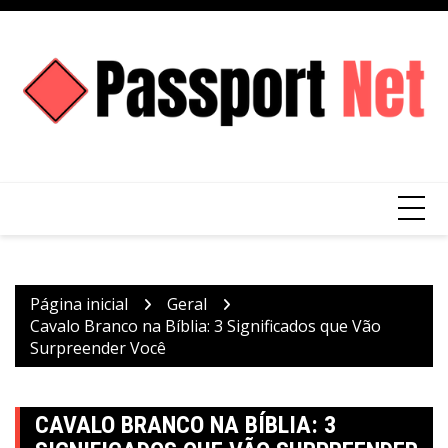
Ir
para
o
conteúdo
Página inicial
Geral
Cavalo Branco na Bíblia: 3 Significados que Vão
Surpreender Você
CAVALO BRANCO NA BÍBLIA: 3