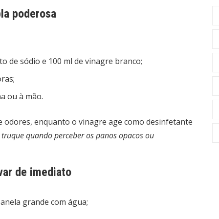
pla poderosa
to de sódio e 100 ml de vinagre branco;
ras;
a ou à mão.
ve odores, enquanto o vinagre age como desinfetante
 truque quando perceber os panos opacos ou
var de imediato
 panela grande com água;