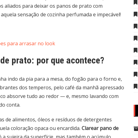
os aliados para deixar os panos de prato com
 aquela sensação de cozinha perfumada e impecável!
es para arrasar no look
 de prato: por que acontece?
inha indo da pia para a mesa, do fogão para o forno e,
vibrantes dos temperos, pelo café da manhã apressado
anco absorve tudo ao redor — e, mesmo lavando com
do conta.
as de alimentos, óleos e resíduos de detergentes
uela coloração opaca ou encardida.
Clarear pano de
só a sujeira da superfície, mas também o acúmulo