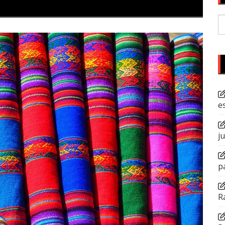
P
po
e
j
p
R