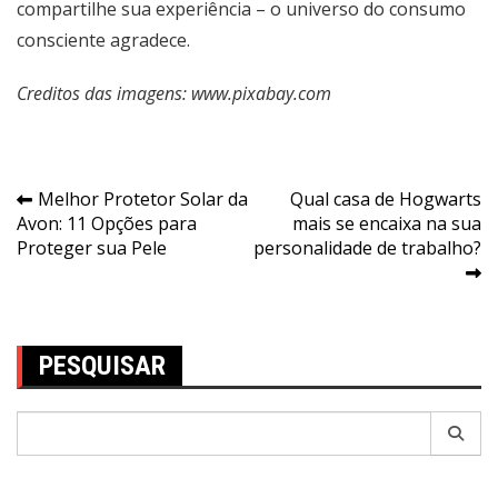
compartilhe sua experiência – o universo do consumo
consciente agradece.
Creditos das imagens: www.pixabay.com
Navegação
Melhor Protetor Solar da
Qual casa de Hogwarts
Avon: 11 Opções para
mais se encaixa na sua
de
Proteger sua Pele
personalidade de trabalho?
Post
PESQUISAR
Pesquisar
por: