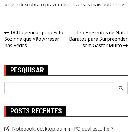
blog e descubra o prazer de conversas mais autênticas!
Navegação
184 Legendas para Foto
136 Presentes de Natal
Sozinha que Vão Arrasar
Baratos para Surpreender
de
nas Redes
sem Gastar Muito
Post
PESQUISAR
Pesquisar
por:
POSTS RECENTES
Notebook, desktop ou mini PC: qual escolher?