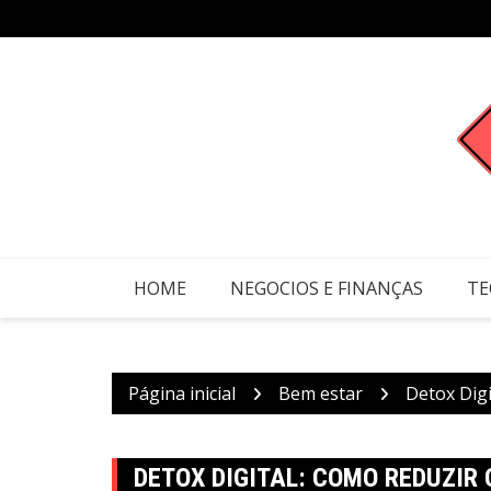
Ir
para
o
conteúdo
HOME
NEGOCIOS E FINANÇAS
TE
Página inicial
Bem estar
Detox Digi
DETOX DIGITAL: COMO REDUZIR