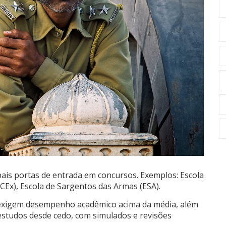
pais portas de entrada em concursos. Exemplos: Escola
CEx), Escola de Sargentos das Armas (ESA).
s exigem desempenho acadêmico acima da média, além
 estudos desde cedo, com simulados e revisões