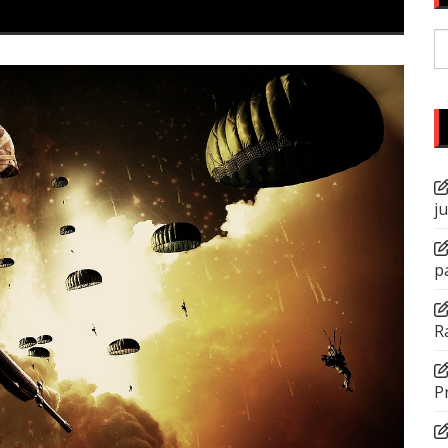
P
po
j
p
R
P