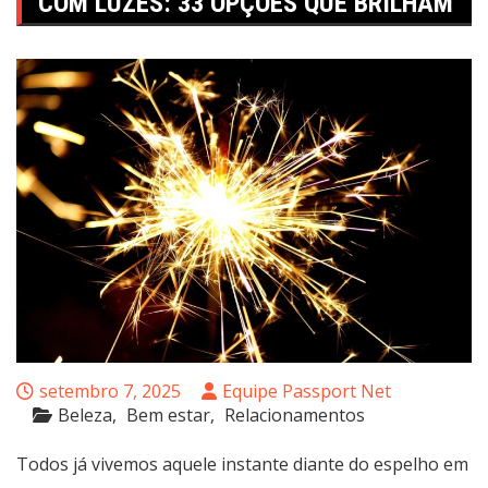
COM LUZES: 33 OPÇÕES QUE BRILHAM
setembro 7, 2025
Equipe Passport Net
Beleza
Bem estar
Relacionamentos
Todos já vivemos aquele instante diante do espelho em