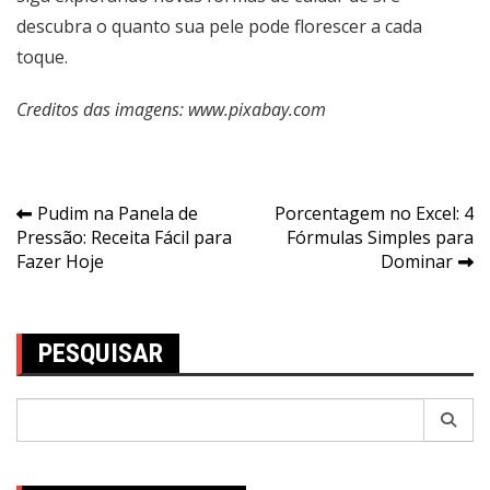
descubra o quanto sua pele pode florescer a cada
toque.
Creditos das imagens: www.pixabay.com
Navegação
Pudim na Panela de
Porcentagem no Excel: 4
Pressão: Receita Fácil para
Fórmulas Simples para
de
Fazer Hoje
Dominar
Post
PESQUISAR
Pesquisar
por: