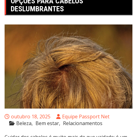
OPÇÕES PARA CABELOS
DESLUMBRANTES
outubro 18, 2025
Equipe Passport Net
Beleza
Bem estar
Relacionamentos
Cuidar dos cabelos é muito mais do que vaidade; é um