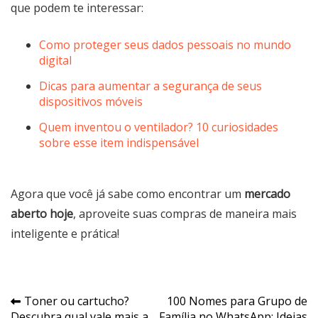
que podem te interessar:
Como proteger seus dados pessoais no mundo
digital
Dicas para aumentar a segurança de seus
dispositivos móveis
Quem inventou o ventilador? 10 curiosidades
sobre esse item indispensável
Agora que você já sabe como encontrar um
mercado
aberto hoje
, aproveite suas compras de maneira mais
inteligente e prática!
Navegação
Toner ou cartucho?
100 Nomes para Grupo de
Descubra qual vale mais a
Família no WhatsApp: Ideias