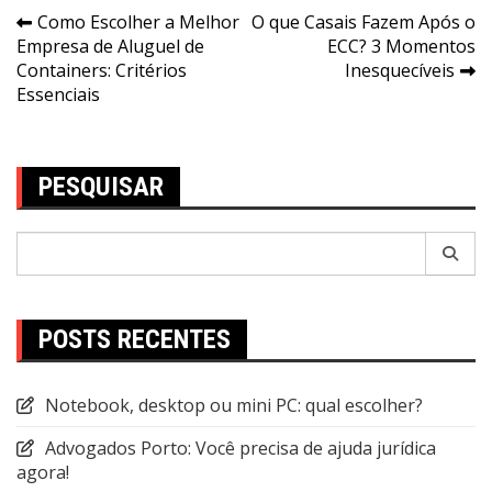
Navegação
Como Escolher a Melhor
O que Casais Fazem Após o
Empresa de Aluguel de
ECC? 3 Momentos
de
Containers: Critérios
Inesquecíveis
Post
Essenciais
PESQUISAR
Pesquisar
por:
POSTS RECENTES
Notebook, desktop ou mini PC: qual escolher?
Advogados Porto: Você precisa de ajuda jurídica
agora!