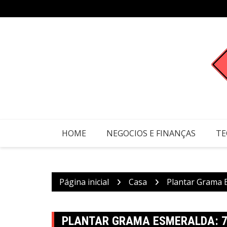
Ir
para
o
conteúdo
HOME
NEGOCIOS E FINANÇAS
TE
Página inicial
Casa
Plantar Grama 
PLANTAR GRAMA ESMERALDA: 