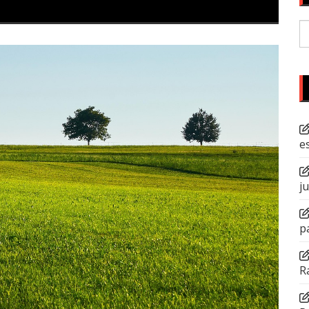
P
po
e
j
p
R