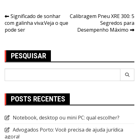
Navegação
Significado de sonhar
Calibragem Pneu XRE 300: 5
com galinha viva:Veja o que
Segredos para
de
pode ser
Desempenho Máximo
Post
PESQUISAR
Pesquisar
por:
POSTS RECENTES
Notebook, desktop ou mini PC: qual escolher?
Advogados Porto: Você precisa de ajuda jurídica
agora!