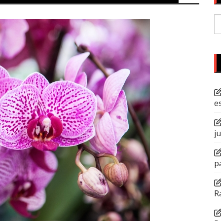
P
po
e
j
p
R