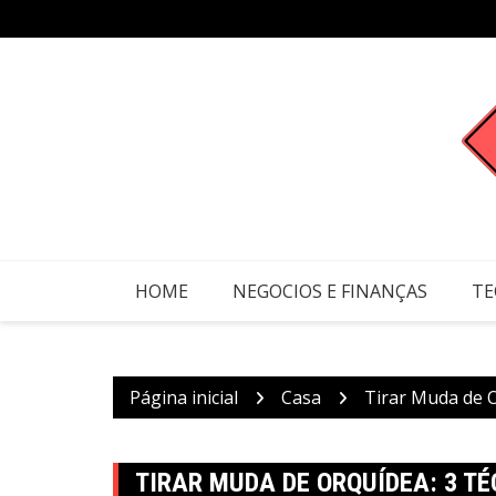
Ir
para
o
conteúdo
HOME
NEGOCIOS E FINANÇAS
TE
Página inicial
Casa
Tirar Muda de O
TIRAR MUDA DE ORQUÍDEA: 3 TÉ