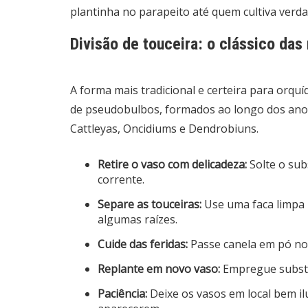
plantinha no parapeito até quem cultiva verdad
Divisão de touceira: o clássico da
A forma mais tradicional e certeira para orqu
de pseudobulbos, formados ao longo dos anos
Cattleyas, Oncidiums e Dendrobiuns.
Retire o vaso com delicadeza:
Solte o sub
corrente.
Separe as touceiras:
Use uma faca limpa 
algumas raízes.
Cuide das feridas:
Passe canela em pó nos
Replante em novo vaso:
Empregue substra
Paciência:
Deixe os vasos em local bem il