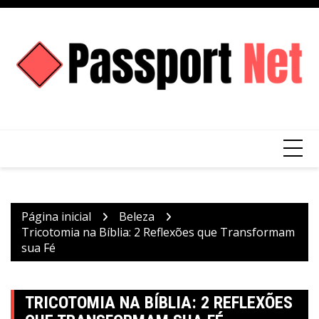
Ir
para
o
conteúdo
Página inicial
Beleza
Tricotomia na Bíblia: 2 Reflexões que Transformam
sua Fé
TRICOTOMIA NA BÍBLIA: 2 REFLEXÕES