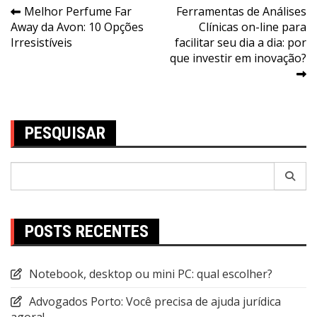
Navegação
Melhor Perfume Far
Ferramentas de Análises
Away da Avon: 10 Opções
Clínicas on-line para
de
Irresistíveis
facilitar seu dia a dia: por
Post
que investir em inovação?
PESQUISAR
Pesquisar
por:
POSTS RECENTES
Notebook, desktop ou mini PC: qual escolher?
Advogados Porto: Você precisa de ajuda jurídica
agora!